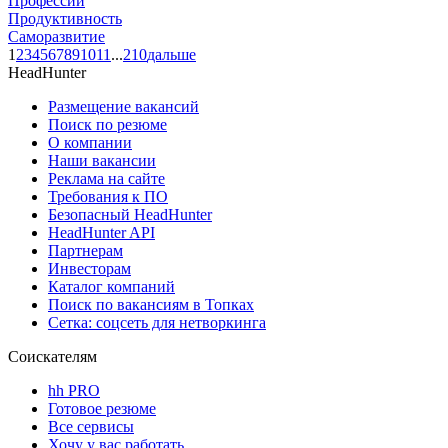
Профессии
Продуктивность
Саморазвитие
1
2
3
4
5
6
7
8
9
10
11
...
210
дальше
HeadHunter
Размещение вакансий
Поиск по резюме
О компании
Наши вакансии
Реклама на сайте
Требования к ПО
Безопасный HeadHunter
HeadHunter API
Партнерам
Инвесторам
Каталог компаний
Поиск по вакансиям в Топках
Сетка: соцсеть для нетворкинга
Соискателям
hh PRO
Готовое резюме
Все сервисы
Хочу у вас работать