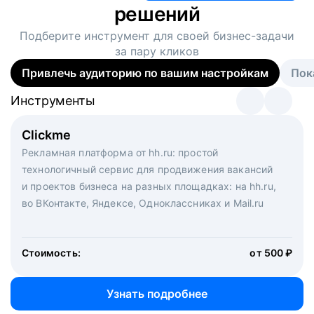
решений
Подберите инструмент для своей
бизнес-задачи
за пару кликов
Привлечь аудиторию по вашим настройкам
Пок
Инструменты
Инструменты
Инструменты
Виртуальный рекрутер
Clickme
Вакансия дня
Массовый подбор под ключ. Решите, сколько
Рекламная платформа от hh.ru: простой
Рекламный формат для вакансий на главной странице
кандидатов и когда вам нужно, и за дело возьмутся
технологичный сервис для продвижения вакансий
hh.ru. Увеличивает количество откликов
маркетологи, рекрутеры и проектные менеджеры
и проектов бизнеса на разных площадках: на hh.ru,
hh.ru с целым набором digital-инструментов
во ВКонтакте, Яндексе, Одноклассниках и Mail.ru
Стоимость:
от 200 000 ₽
Узнать подробнее
Стоимость:
от 500 ₽
Узнать подробнее
Узнать подробнее