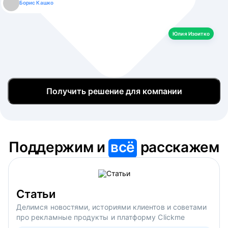
Борис Кашко
Юлия Изоитко
Александр Кулагин
Даниил Макаров
Екатерина Лазаренко
Юлия Изоитко
Получить решение для компании
Поддержим и
всё
расскажем
Статьи
Делимся новостями, историями клиентов и советами
про рекламные продукты и платформу Clickme