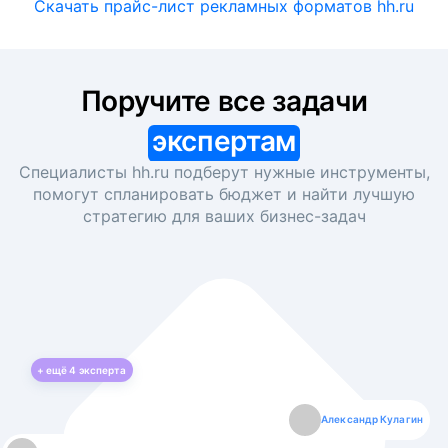
Скачать прайс-лист рекламных форматов hh.ru
Поручите все задачи
экспертам
Специалисты hh.ru подберут нужные инструменты,
помогут спланировать бюджет и найти лучшую
стратегию для ваших
бизнес-задач
+ ещё
4
эксперта
Екатерина Лазаренко
Александр Кулагин
Даниил Макаров
Борис Кашко
Юлия Изоитко