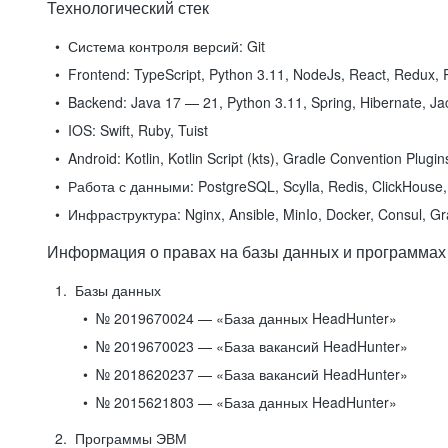
Технологический стек
Система контроля версий:
Git
Frontend:
TypeScript, Python 3.11, NodeJs, React, Redux, R
Backend:
Java 17 — 21, Python 3.11, Spring, Hibernate, Jac
IOS:
Swift, Ruby, Tuist
Android:
Kotlin, Kotlin Script (kts), Gradle Convention Plugi
Работа с данными:
PostgreSQL, Scylla, Redis, ClickHouse, 
Инфраструктура:
Nginx, Ansible, MinIo, Docker, Consul, G
Информация о правах на базы данных и программах
Базы данных
№ 2019670024 — «База данных HeadHunter»
№ 2019670023 — «База вакансий HeadHunter»
№ 2018620237 — «База вакансий HeadHunter»
№ 2015621803 — «База данных HeadHunter»
Программы ЭВМ