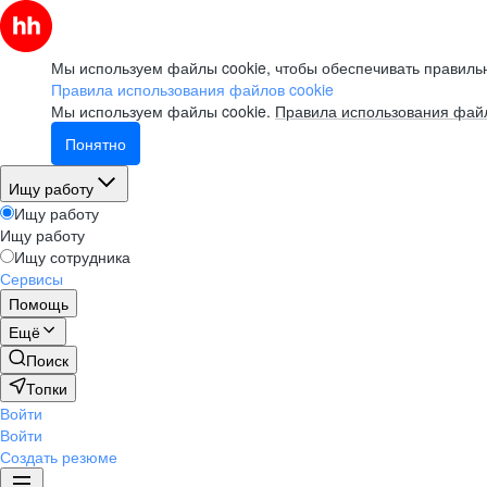
для творческого человека:
как успевать развиваться
и не выгорать?
Мы используем файлы cookie, чтобы обеспечивать правильн
Правила использования файлов cookie
смотреть
Мы используем файлы cookie.
Правила использования файл
Понятно
Вебинар
Ищу работу
Ищу работу
Как управлять ожиданиями
Ищу работу
стейкхолдеров
Ищу сотрудника
Сервисы
смотреть
Помощь
Ещё
Поиск
Вебинар
Топки
Войти
Как пройти собеседование
Войти
в компанию мечты
Создать резюме