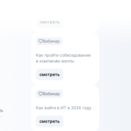
смотреть
Вебинар
Как управлять ожиданиями
стейкхолдеров
смотреть
Вебинар
Как пройти собеседование
в компанию мечты
смотреть
сь
т
Вебинар