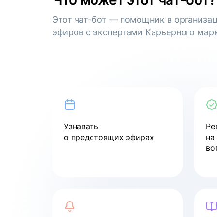
Что может этот чат-бот?
стейкхолдеров
Этот чат-бот — помощник в организа
смотреть
эфиров с экспертами Карьерного марк
Вебинар
Как пройти собеседование
в компанию мечты
смотреть
Узнавать
Ре
о предстоящих эфирах
на
Вебинар
во
Как войти в ИТ в 2024 году
смотреть