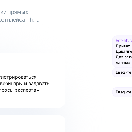
ции прямых
етплейса hh.ru
Бот-hh.r
Привет! 
Давайте
Для рег
данные. 
Введите
гистрироваться
 вебинары и задавать
просы экспертам
Введите