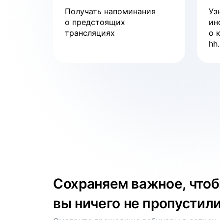
Вебинар
Получать напоминания
Уз
о предстоящих
ин
Тренды рынка труда
трансляциях
о 
hh.
смотреть
Сохраняем важное, что
вы ничего не пропустил