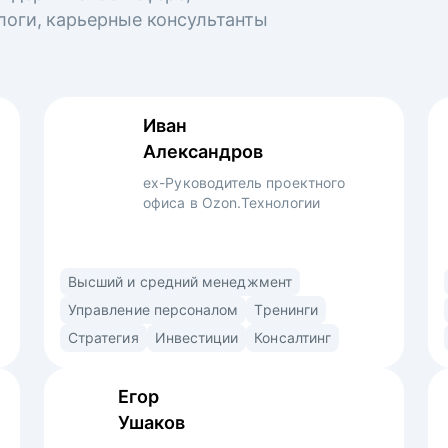
логи, карьерные консультанты
Иван
Александров
ex-Руководитель проектного
офиса в Ozon.Технологии
Профессиональный управленец,
Высший и средний менеджмент
преподаватель и консультант. Использую
Управление персоналом
Тренинги
продуктовый подход (market/product fit)
Стратегия
Инвестиции
Консалтинг
в найме. Знаю ожидания рекрутеров,
нанимающих менеджеров и владельцев
Егор
компаний. • Выстраиваю сторителлинг
Ушаков
в резюме и самопрезентации для раскрытия
вашей профессиональной личности •