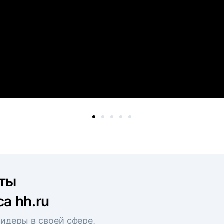
рты
а hh.ru
идеры в своей сфере,