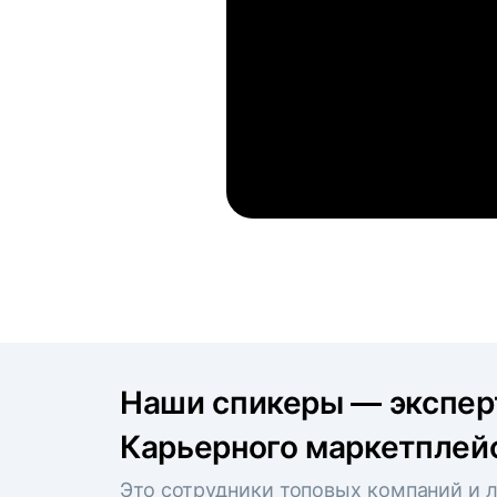
Наши спикеры — экспе
Карьерного маркетплейс
Это сотрудники топовых компаний и л