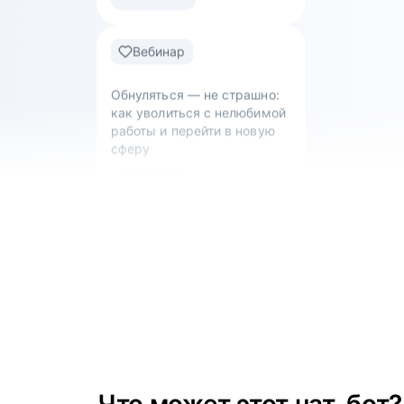
как уволиться с нелюбимой
работы и перейти в новую
сферу
смотреть
Вебинар
Что такое work-life balance
для творческого человека:
как успевать развиваться
и не выгорать?
смотреть
Вебинар
Как управлять ожиданиями