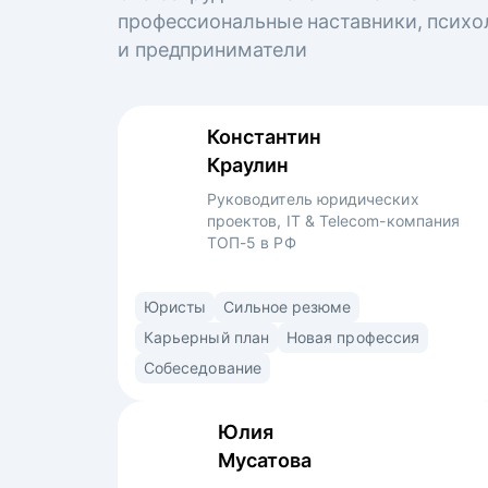
профессиональные наставники, психо
и предприниматели
Константин
Краулин
Руководитель юридических
проектов, IT & Telecom-компания
ТОП-5 в РФ
6 лет успешного опыта в юридическом
Юристы
Сильное резюме
департаменте в 4-х компаниях.
Карьерный план
Новая профессия
Специализируюсь на IT более 3 лет. Прошёл
Собеседование
путь от второкурсника-стажера
в юридическом консалтинге до руководителя
Юлия
проектов в крупнейшей IT&телеком-
Мусатова
компании.