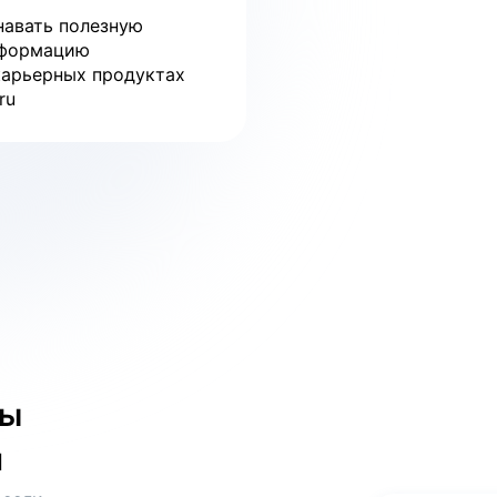
навать полезную
формацию
карьерных продуктах
ru
бы
и