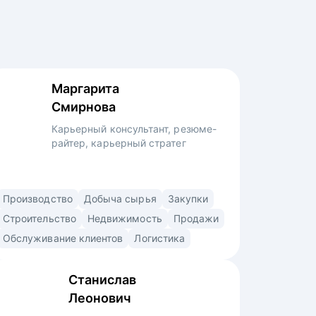
Маргарита
Смирнова
Карьерный консультант, резюме-
райтер, карьерный стратег
Карьерный консультант со специализацией
Производство
Добыча сырья
Закупки
в строительстве, производстве,
Строительство
Недвижимость
Продажи
промышленности, промышленной
Обслуживание клиентов
Логистика
безопасности, добыче сырья, продажах,
снабжении, закупках, логистике,
Станислав
образовании, HR. • Помогла
Леонович
с трудоустройством топ-менеджерам,
руководителям и экспертам в крупные