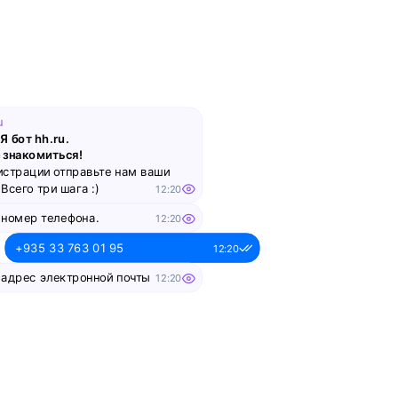
смотреть
Вебинар
Что такое work-life balance
u
для творческого человека:
Я бот hh.ru.
как успевать развиваться
 знакомиться!
и не выгорать?
истрации отправьте нам ваши
Всего три шага :)
12:20
смотреть
 номер телефона.
12:20
+935 33 763 01 95
12:20
Вебинар
 адрес электронной почты
12:20
Как управлять ожиданиями
alesya-pochta@ya.ru.
12:20
стейкхолдеров
смотреть