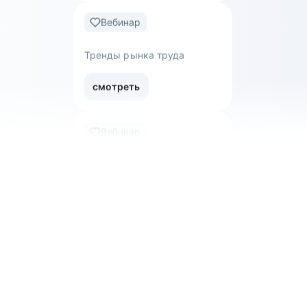
Как войти в ИТ в 2024 году
смотреть
Вебинар
Тренды рынка труда
смотреть
Вебинар
Обнуляться — не страшно:
как уволиться с нелюбимой
работы и перейти в новую
сферу