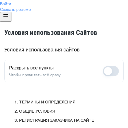
Войти
Создать резюме
Условия использования Сайтов
Условия использования сайтов
Раскрыть все пункты
Чтобы прочитать всё сразу
1. ТЕРМИНЫ И ОПРЕДЕЛЕНИЯ
2. ОБЩИЕ УСЛОВИЯ
1.1. Хэдхантер
исполнитель, юридическое
лицо ООО «Хэдхантер», ИНН
Условия определяют отношения между Заказчиками,
3. РЕГИСТРАЦИЯ ЗАКАЗЧИКА НА САЙТЕ
7718620740, адрес: 129085,
Пользователями и Хэдхантер.