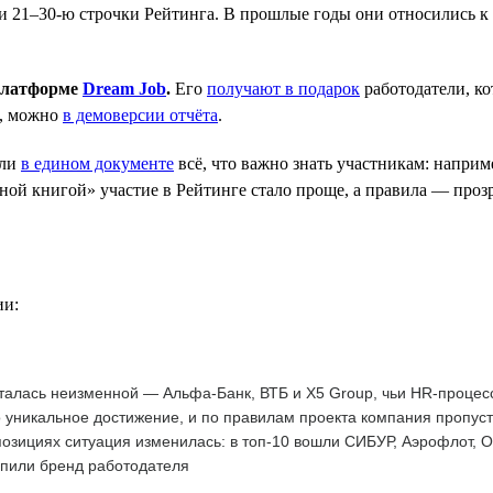
 21–30-ю строчки Рейтинга. В прошлые годы они относились к к
 платформе
Dream Job
.
Его
получают в подарок
работодатели, к
е, можно
в демоверсии отчёта
.
ли
в едином документе
всё, что важно знать участникам: наприм
ой книгой» участие в Рейтинге стало проще, а правила — прозр
ии:
талась неизменной — Альфа-Банк, ВТБ и X5 Group, чьи HR-процес
 уникальное достижение, и по правилам проекта компания пропус
озициях ситуация изменилась: в топ-10 вошли СИБУР, Аэрофлот, 
епили бренд работодателя