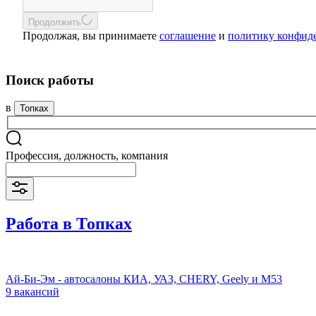
Продолжить
Продолжая, вы принимаете
соглашение
и
политику конфид
Поиск работы
в
Топках
Профессия, должность, компания
Работа в Топках
Ай-Би-Эм - автосалоны КИА, УАЗ, CHERY, Geely и М53
9 вакансий