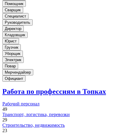
Помощник
Сварщик
Специалист
Руководитель
Директор
Кладовщик
Юрист
Грузчик
Уборщик
Электрик
Повар
Мерчендайзер
Официант
Работа по профессиям в Топках
Рабочий персонал
49
Транспорт, логистика, перевозки
29
Строительство, недвижимость
23